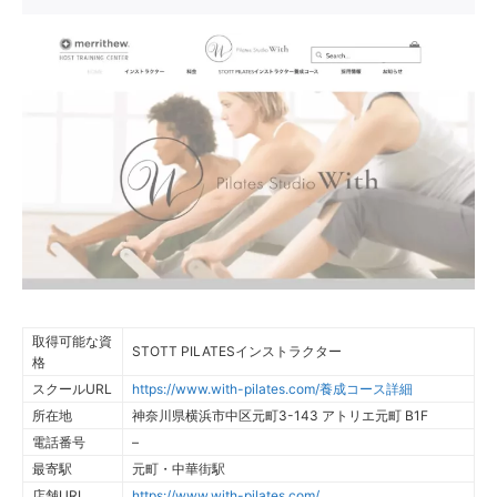
取得可能な資
STOTT PILATESインストラクター
格
スクールURL
https://www.with-pilates.com/養成コース詳細
所在地
神奈川県横浜市中区元町3-143 アトリエ元町 B1F
電話番号
–
最寄駅
元町・中華街駅
店舗URL
https://www.with-pilates.com/