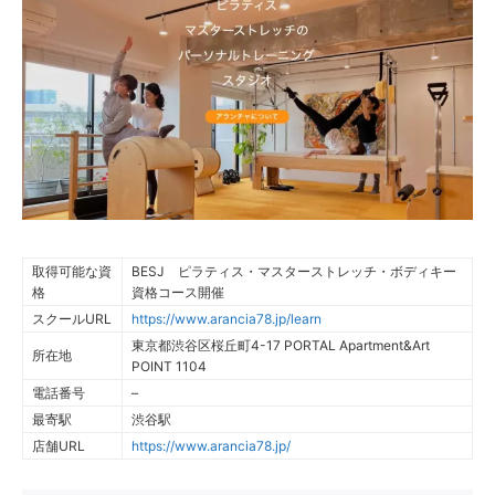
取得可能な資
BESJ ピラティス・マスターストレッチ・ボディキー
格
資格コース開催
スクールURL
https://www.arancia78.jp/learn
東京都渋谷区桜丘町4-17 PORTAL Apartment&Art
所在地
POINT 1104
電話番号
–
最寄駅
渋谷駅
店舗URL
https://www.arancia78.jp/