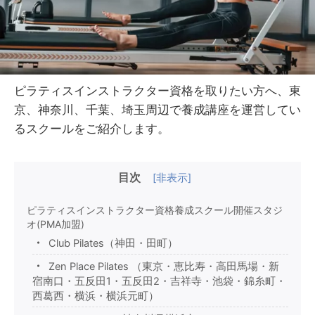
ピラティスインストラクター資格を取りたい方へ、東
京、神奈川、千葉、埼玉周辺で養成講座を運営してい
るスクールをご紹介します。
目次
[
非表示
]
ピラティスインストラクター資格養成スクール開催スタジ
オ(PMA加盟)
Club Pilates（神田・田町）
Zen Place Pilates （東京・恵比寿・高田馬場・新
宿南口・五反田1・五反田2・吉祥寺・池袋・錦糸町・
西葛西・横浜・横浜元町）