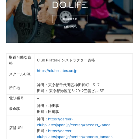
取得可能な資
Club Pilatesインストラクター資格
格
https://clubpilates.co.jp
スクールURL
神田：東京都千代田区神田錦町1-5−7
所在地
田町： 東京都港区芝5-29-2三善ビル 5F
電話番号
–
神田：神田駅
最寄駅
田町：田町駅
神田：
https://career-
clubpilatesjapan.jp/center/#access_kanda
店舗URL
田町：
https://career-
clubpilatesjapan.jp/center/#access_tamachi