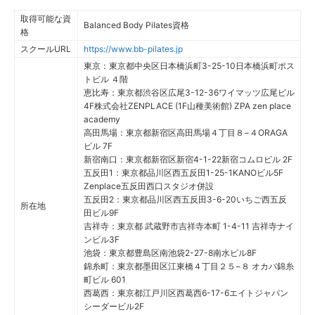
取得可能な資
Balanced Body Pilates資格
格
スクールURL
https://www.bb-pilates.jp
東京：東京都中央区日本橋浜町3-25-10日本橋浜町ポス
トビル ４階
恵比寿：東京都渋谷区広尾3-12-36ワイマッツ広尾ビル
4F株式会社ZENPLACE (1F山種美術館) ZPA zen place
academy
高田馬場：東京都新宿区高田馬場４丁目８−４ORAGA
ビル 7F
新宿南口：東京都新宿区新宿4-1-22新宿コムロビル 2F
五反田1：東京都品川区西五反田1-25-1KANOビル5F
Zenplace五反田西口スタジオ併設
五反田2：東京都品川区西五反田3-6-20いちご西五反
所在地
田ビル9F
吉祥寺：東京都 武蔵野市吉祥寺本町 1-4-11 吉祥寺ナイ
ンビル3F
池袋：東京都豊島区南池袋2-27-8南水ビル8F
錦糸町：東京都墨田区江東橋４丁目２５−８ オカバ錦糸
町ビル 601
西葛西：東京都江戸川区西葛西6-17-6エイトジャパン
シーダービル2F