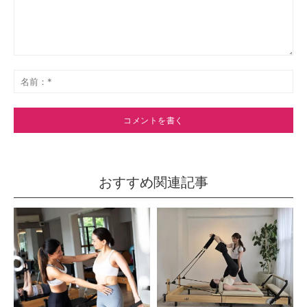
コ
メ
名
ン
前
ト：
*
おすすめ関連記事