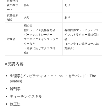
資格取得
後のサポ
あり
あり
ート
資格更新
あり
あり
制度
初心者
他ピラティス資格保持者
各種団体マットピラティス
パーソナルトレーナー
インストラクター資格保持
対象者
エアロビクスインストラク
者
ターなど
（オンライン資格コースは
（経験に応じてクラス構
対象外）
成）
※受講内容
生理学(プレピラティス・mini ball・セラバンド・The
pilates)
解剖学
ティーチングスキル
修正法