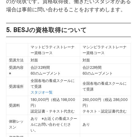
のが現状です。資格取得後、働きたいスタジオがある
場合は事前に問い合わせることをおすすめします。
5. BESJの資格取得について
マットピラティストレーナ
マシンピラティストレーナ
ー資格コース
ー資格コース
受講方法
対面
対面
受講内容
合計32時間
合計22時間
※
60のムーブメント
60のムーブメント
全国各地の養成スクールに
全国各地の養成スクールに
受講場所
て受講
て受講
スタジオ一覧
180,000円（税込 198,000
260,000円（税込 286,000
受講料
円）
円）
認定証書・テキスト代含む
テキスト・認定証書代含む
あり ※お近くの養成スクー
体験レッ
ルにお問い合わせくださ
あり
スン
い。